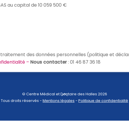
AS au capital de 10 059 500 €
 traitement des données personnelles (politique et décla
fidentialité –
Nous contacter
: 01 46 87 36 18
Back
© Centre Médical et Dentaire des Halles 2026
To
Tous droits réservés -
Mentions légales
-
Politique de confidentialité
Top